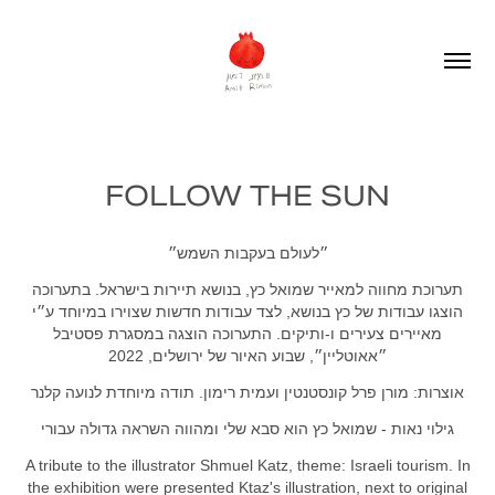
FOLLOW THE SUN
״לעו
לם ב
עקבות השמש״
תערוכת מחווה למאייר שמואל כץ, בנושא תיירות בישראל. בתערוכה
הוצגו עבודות של כץ בנושא, לצד עבודות חדשות שצוירו במיוחד ע״י
מאיירים צעירים ו-ותיקים. התערוכה הוצגה במסגרת פסטיבל
״אאוטליין״, שבוע האיור של ירושלים, 2022
אוצרות: מורן פרל קונסטנטין ועמית רימון. תודה מיוחדת לנועה קלנר
גילוי נאות - שמואל כץ הוא סבא שלי ומהווה השראה גדולה עבורי
A tribute to the illustrator Shmuel Katz, theme: Israeli tourism. In
the exhibition were presented Ktaz's illustration, next to original